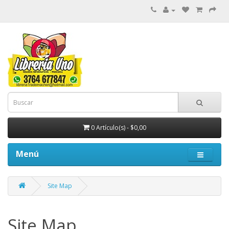
0 Artículo(s) - $0,00
Menú
Site Map
Site Map