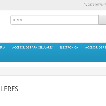
03764677847
ERIA
ACCESORIOS PARA CELULARES
ELECTRONICA
ACCESORIOS PE
ILERES
S