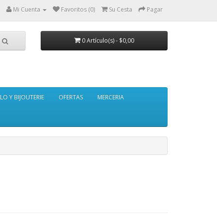
Mi Cuenta
Favoritos (0)
Su Cesta
Pagar
0 Artículo(s) - $0,00
LO Y BIJOUTERIE
OFERTAS
MERCERIA